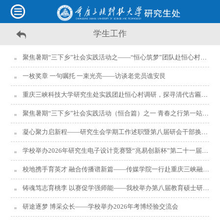
学生工作
聚焦暑期“三下乡”社会实践活动之——“恒心筑梦”团队赴恒心村调研产业发展
一枚奖章 一句嘱托 一束光亮——访谈老党员谯安艮
重庆三峡科技大学研究生处实践团赴恒心村调研，探寻清代古匾文脉传承价值
聚焦暑期“三下乡”社会实践活动（恒合篇）之一 青春之行第一站：走进恒心村
凝心聚力启新程——研究生会学期工作述职暨第八届研会干部换届竞聘工作顺利开展
学校举办2026年研究生电子设计竞赛暨“兆易创新杯”第二十一届研电赛校级选拔赛
校地携手育英才 融合传播谱新篇——传媒学院一行赴重庆三峡融媒体中心调研交流
铸魂笃志育桃李 以赛促学强师能——我校举办第八届教育硕士研究生教学技能大赛
研途逐梦 博采众长——学校举办2026年考博经验交流会