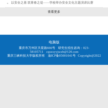
以安全之基 筑青春之堤——学校举办安全文化主题演讲比赛
查看更多
电脑版
重庆市万州区天星路666号 研究生招生咨询：023-
58105711
cqsxxyyjsczb@126.com
重庆三峡科技大学版权所有
渝ICP备05001041号
Copyright@2022