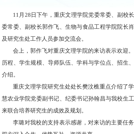
11
月
2
8
日下午，重庆文理学院
党委
常委、
副校
委常委、
副校长郭作飞、生物与食品工程学院院长
及研究生处工作人员参加
交流
会。
会上，郭作飞对重庆文理学院的来访表示欢迎
历程、
学生规模、
导师队伍、学科与学位点、招生
介绍。
重庆文理
学
院研究生处处长樊汶樵重点介绍了
慧农业学院党委副书记、纪委书记孙翰昌与我校生
来联合培养
研究生
的成效及规划。
李璐对我校的支持表示感谢，对来访的主要任