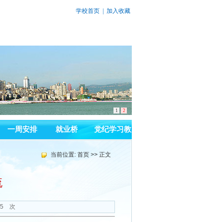
学校首页
|
加入收藏
1
2
一周安排
就业桥
党纪学习教
育
当前位置:
首页
>> 正文
流
5
次