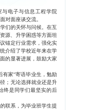
室与电子与信息工程学院
展面对面座谈交流。
同学们的关怀与问候
。在
互
业资源、升学困惑等方面坦
建议锚定行业需求，强化实
系统介绍了学校近年来在学
方面的显著进展，鼓励大家
后有家
”寄语毕业生
，
勉励
路径
；无论选择就业还是
升
始终是同学们最坚实的后
级的联系，为毕业班学生提