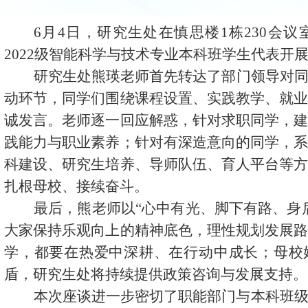
6
月
4
日，研究生处在慎思楼
1
栋
230
会议
2022
级智能科学与技术专业本科班学生代表开
研究生处
熊
瑛老师
首先转达了部门领导对
动环节，同学们围绕课程设置、实践教学、就
诚发言。
老师
逐一回应解惑
，
针对
求职
同学，
践能力与职业
素养
；针对有深造意向的同学，
科建设、研究生培养
、
导师队伍、育人平台
等
扎根母校、接续奋斗。
最后，
熊
老师
以
“心中有
光
、脚下有路、身
大家保持乐观向上的精神底色，理性规划发展
学
，都要在热爱中深耕、在行动中成长
；
母校
盾，研究生处将持续提供政策咨询与发展支持。
本次座谈进一步密切了职能部门与本科班