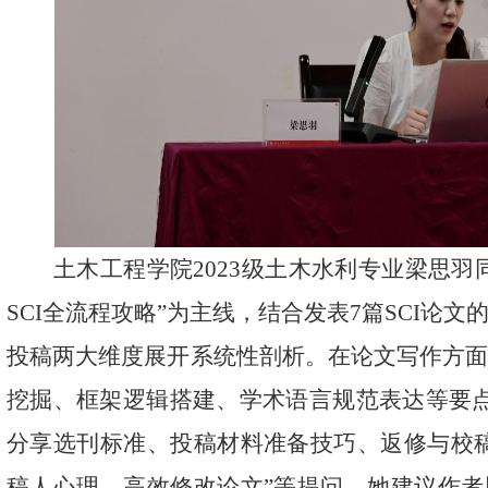
土木工程学院
2023
级土木水利专业梁思羽
SCI
全流程攻略
”
为主线，
结
合发表
7
篇
SCI
论文
投稿两大维度展开系统性剖析。在论文写作方
挖掘、框架逻辑搭建、学术语言规范表达等要
分享选刊标准、投稿材料准备技巧
、
返修与校
稿人心理
，
高效修改论文
”
等
提问，她建议作者