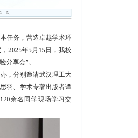
1
次
根本任务
，营造卓越学术环
度，
2025
年
5
月
15
日
，
我校
验分享会
”
。
承办
，
分别邀请
武汉理工大
梁思羽、学术专著出版者谭
校
1
2
0
余名同学现场
学习
交