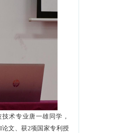
波技术专业唐一雄
同学
，
I
论文、获
2
项国家专利授