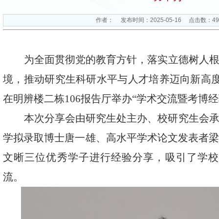
作者：
发布时间：2025-05-16
点击数：
49
为
全面
贯彻党的教育方针，落实
立德树人
境，推动研究生科研水平
与人才培养
迈向新高
在明辨楼二栋
106
报告厅举办
“
学术交流暨考博经
本次
分享会
由研究生处主办、校研究生会
学拟录取博士唐一雄、高水平学术论文发表者
文晰三位优秀学子进行经验分享
，
吸引了
学
流。