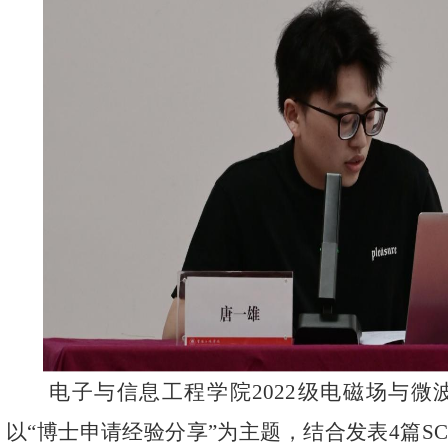
电子与信息工程学院
2022
级电磁场与微
以
“
博士申请
经验分享
”
为主题
，
结合发表
4
篇
SC