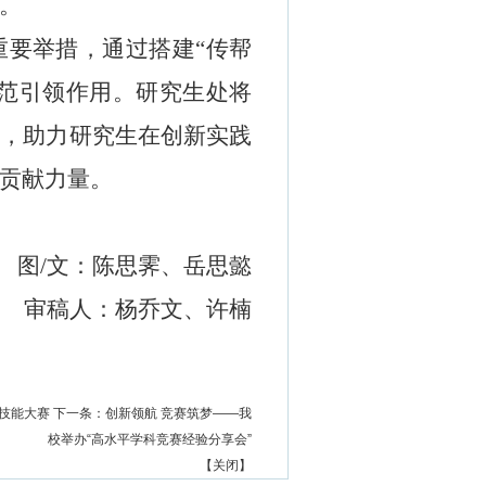
。
重要举措，通过搭建
“
传帮
范引领作用。
研究生处
将
制，助力研究生在创新实践
贡献力量。
图
/
文：陈思霁、岳思懿
审稿人：杨乔文、许楠
技能大赛
下一条：
创新领航 竞赛筑梦——我
校举办“高水平学科竞赛经验分享会”
【
关闭
】