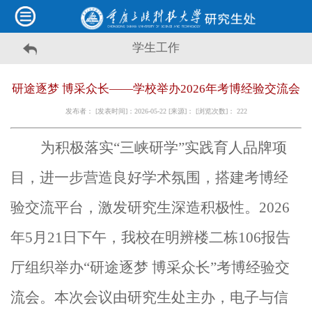
学生工作
研途逐梦 博采众长——学校举办2026年考博经验交流会
发布者： [发表时间]：2026-05-22 [来源]： [浏览次数]：
222
为积极落实
“
三峡研学
”
实践
育人品牌项
目，进一步营造良好学术氛围，搭建
考博经
验
交流平台，激发研究生深造积极性。
2026
年
5
月
21
日下午，我校在明辨
楼
二栋
106
报告
厅组织举办
“
研途逐梦
博采众长
”
考博经验交
流会。本次会议由研究生处主办
，
电子与信