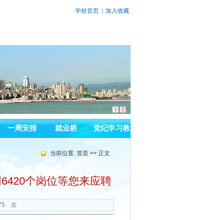
学校首页
|
加入收藏
1
2
一周安排
就业桥
党纪学习教
育
当前位置:
首页
>> 正文
420个岗位等您来应聘
75
次