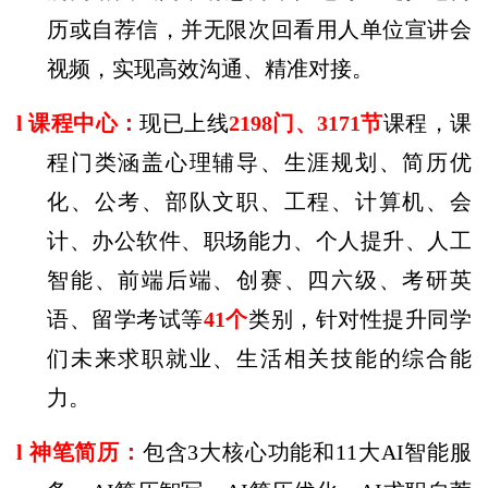
历或自荐信，并无限次回看用人单位宣讲会
视频，实现高效沟通、精准对接。
l
课程中心：
现已上线
2198
门、
3171
节
课程，课
程门类涵盖心理辅导、生涯规划、简历优
化、公考、部队文职、工程、计算机、会
计、办公软件、职场能力、个人提升、人工
智能、前端后端、创赛、四六级、考研英
语、留学考试等
41
个
类别，针对性提升同学
们未来求职就业、生活相关技能的综合能
力。
l
神笔简历：
包含
3
大核心功能和
11
大
AI
智能服