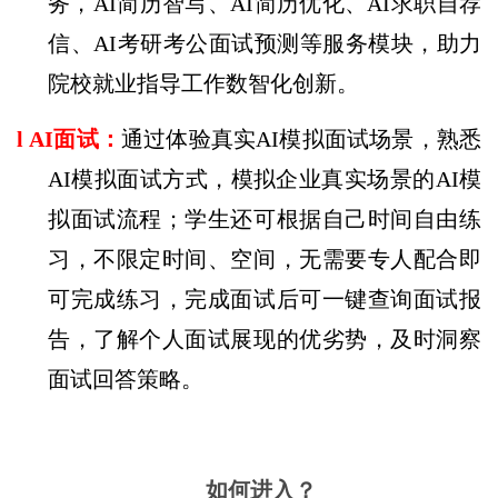
务，
AI
简历智写、
AI
简历优化、
AI
求职自荐
信、
AI
考研考公面试预测等服务模块，助力
院校就业指导工作数智化创新。
l
AI
面试：
通过体验真实
AI
模拟面试场景，熟悉
AI
模拟面试方式，模拟企业真实场景的
AI
模
拟面试流程；学生还可根据自己时间自由练
习，不限定时间、空间，无需要专人配合即
可完成练习，完成面试后可一键查询面试报
告，了解个人面试展现的优劣势，及时洞察
面试回答策略。
如何进入？