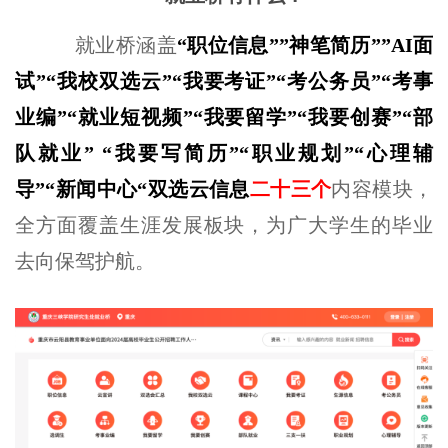
就业桥涵盖
“
职位信息
””
神笔简历
””AI
面
试
”“
我校双选云
”“
我要考证
”“
考公务员
”“
考事
业编
”“
就业短视频
”“
我要留学
”“
我要创赛
”“
部
队就业
” “
我要写简历
”“
职业规划
”“
心理辅
导
”“
新闻中心
“
双选云信息
二十三
个
内容模块，
全方面覆盖生涯发展板块，为广大学生的毕业
去向保驾护航。