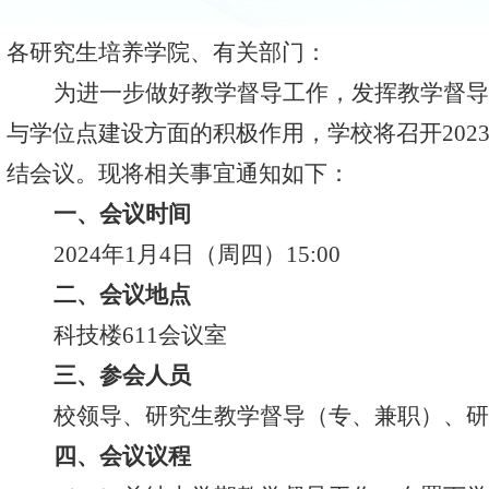
各
研究生培养学院
、有关部门：
为
进一步
做好教学督导工作，发挥教学督导
与学位点建设
方面的积极作用，
学校将
召开
202
结
会议。
现将相关事宜通知如下：
一、会议时间
202
4
年
1
月
4
日（周
四
）
1
5
:00
二、会议地点
科技
楼
61
1
会议室
三、参会人员
校领导、研究生教学督导（专、兼职）
、
研
四、会议
议程