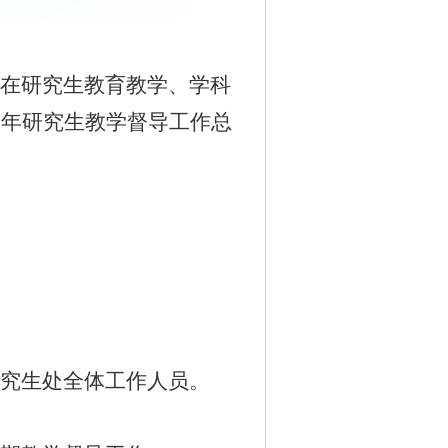
在
研究生教育
教学
、
学科
3
年研究生
教学督导工作
总
究生处全体工作
人员。