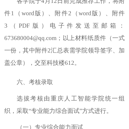
各学院于
4
月
12
日前完成推荐工作，将附
件
1
（
word
版）、附件
2
（
word
版）、附件
3
（
PDF
版）电子件发送至邮箱：
673680004@qq.com
；以上材料纸质件（一式
一份，其中附件
2
汇总表需学院领导签字、加
盖公章），交至科技楼
612
。
六、
考核录取
选拔考核由
重庆人工智能学院
统一组
织，采取
“专业能力综合面试”方式进行。
（
一
）专业
综合能力面试