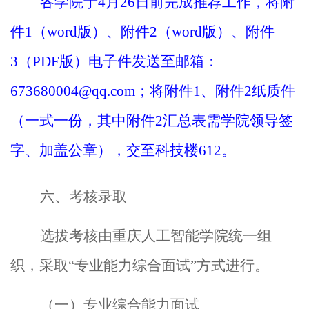
各学院于
4
月
26
日前完成推荐工作，将附
件
1
（
word
版）、附件
2
（
word
版）、附件
3
（
PDF
版）电子件发送至邮箱：
673680004@qq.com
；将附件
1
、附件
2
纸质件
（一式一份，其中附件
2
汇总表需学院领导签
字、加盖公章），交至科技楼
612
。
六、
考核录取
选拔考核由
重庆人工智能学院
统一组
织，采取
“专业能力综合面试”方式进行。
（
一
）专业
综合能力面试